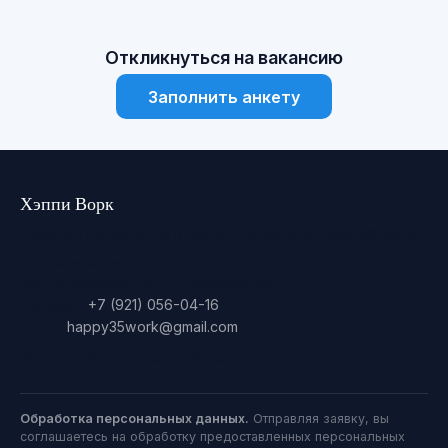
Откликнуться на вакансию
Заполнить анкету
Хэппи Ворк
Работа и подработка в Вологде и Вологодской области
ООО «Хэппи Ворк»
ИНН 3525488601 · ОГРН 1233500007630
Телефон:
+7 (921) 056-04-16
E-mail:
happy35work@gmail.com
Вологда, Вологодская область
Обработка персональных данных.
Отправляя заявку, вы
соглашаетесь на обработку предоставленных персональных